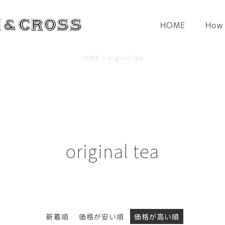
HOME
How 
HOME
original tea
bottoms
onepiece
goods
tenugui
dog 
Search
original tea
新着順
価格が安い順
価格が高い順