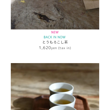
とうもろこし茶
1,620
yen (tax in)