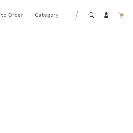
to Order
Category
clothes
original tea